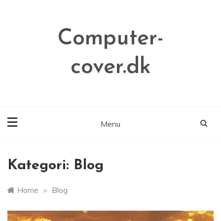
Skip
to
content
Computer-
cover.dk
Menu
Kategori:
Blog
Home
»
Blog